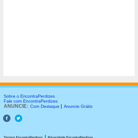
Sobre o EncontraPerdizes
Fale com EncontraPerdizes
ANUNCIE:
|
Com Destaque
Anuncie Grátis
|
Termos EncontraPerdizes
Privacidade EncontraPerdizes