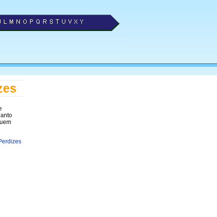
zes
e
uanto
lguem
Perdizes