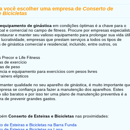
ra você escolher uma empresa de
Conserto de
e Bicicletas
equipamento de ginástica
em condições óptimas é a chave para o
al e comercial no campo de fitness. Procure por empresas especialist
estaurar e manter seu valioso equipamento para prolongar sua vida útil
lucratividade, empresas que prestam serviços a todos os tipos de
de ginástica comercial e residencial, incluindo, entre outros, os
s Precor e Life Fitness
tas de exercício
as de peso
ncia e equipamento para exercícios com pesos livres
rainers elípticos
manter qualidade no seu aparelho de ginástica, é muito importante qu
presa se confiança para fazer a manutenção dos aparelhos. Estes
 são baratos e por isso ter uma plano de manutenção preventiva é a
a de prevenir grandes gastos.
mbém
Conserto de Esteiras e Bicicletas
nas proximidades:
o de Esteiras e Bicicletas na Barra Funda
o de Esteiras e Bicicletas na Lapa