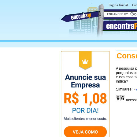
Página Inicial
Cat
encontra
Conse
A pesquisa 
perguntas p
custa esse s
indica?
Similares: »
acesso