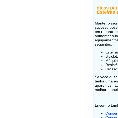
dicas pa
Esteiras 
Manter o seu
sucesso pesso
em reparar, r
aumentar sua 
equipamentos 
seguintes:
Esteira
Bicicle
Máquin
Resistê
Cross-t
Se você quer 
tenha uma em
aparelhos não
melhor maneir
Encontre ta
Consert
Consert