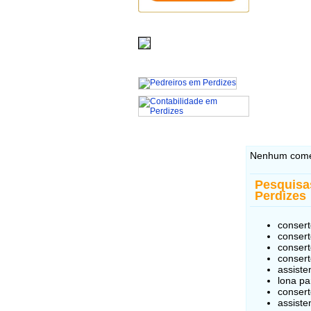
Nenhum comé
Pesquisa
Perdizes
consert
consert
consert
consert
assiste
lona pa
conser
assiste