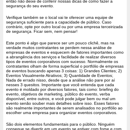
então não deixe de conferir nossas dicas de como fazer a
segurança do seu evento.
Verifique também se o local vai te oferecer uma equipe de
segurança suficiente para a capacidade de público. Caso
contrário, opte por outro local ou por uma empresa terceirizada
de segurança. Ficar sem, nem pensar!
Este ponto é algo que parece ser um pouco clichê, mas na
verdade muitos contratantes se perdem nessa análise de
empresas de eventos e esquecem de fatores importantes como
a abrangência dos serviços e facilidade de realizar diversos
tipos de eventos corporativos com sucesso. Normalmente os
contratantes olham de forma superficial o portfólio de empresas
de eventos buscando apenas 3 coisas: 1) Grandes Clientes; 2)
Eventos Visualmente Atrativos; 3) Quantidade de Eventos;
Nada de errado nisso, desde que a análise não pare por aí
nesses 3 quesitos. Importante que você entenda que cada
evento é moldado por diversos fatores, tais como: briefing do
evento, objetivos de marketing, público do evento, verba
disponível, entre outros, e você pode julgar bem ou mal um
evento senão souber mais detalhes sobre isso. Esses fatores
são realmente importantes de serem analisados no portfólio ao
escolher uma empresa para organizar eventos corporativos.
São dois elementos fundamentais para o público. Ninguém
consegue se divertir em um evento se estiver com fome e com