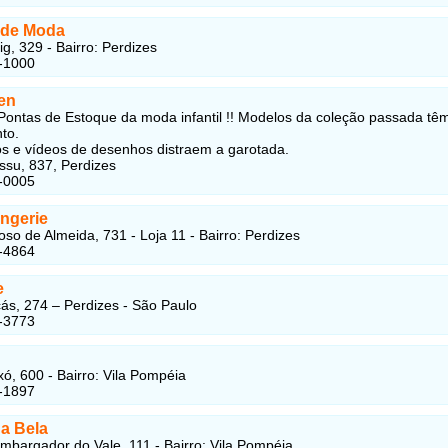
 de Moda
g, 329 - Bairro: Perdizes
-1000
en
Pontas de Estoque da moda infantil !! Modelos da coleção passada t
to.
s e vídeos de desenhos distraem a garotada.
ssu, 837, Perdizes
-0005
ingerie
so de Almeida, 731 - Loja 11 - Bairro: Perdizes
-4864
e
ás, 274 – Perdizes - São Paulo
-3773
ó, 600 - Bairro: Vila Pompéia
-1897
a Bela
bargador do Vale, 111 - Bairro: Vila Pompéia