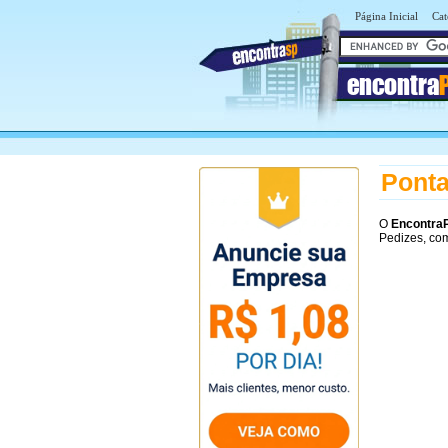
Página Inicial
Cat
encontra
Ponta
O
Encontra
Pedizes, com