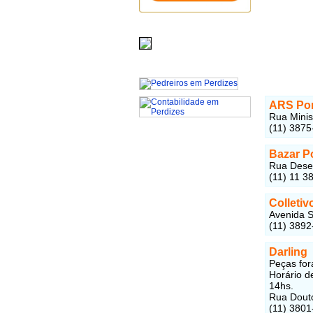
ARS Pon
Rua Minist
(11) 3875
Bazar P
Rua Desem
(11) 11 3
Colletiv
Avenida S
(11) 3892
Darling
Peças for
Horário d
14hs.
Rua Douto
(11) 3801