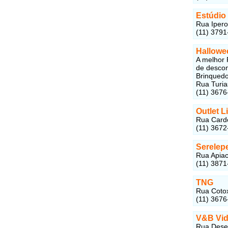
Estúdio
Rua Iperoi
(11) 3791
Hallowe
A melhor 
de descon
Brinquedo
Rua Turia
(11) 3676
Outlet L
Rua Cardo
(11) 3672
Serelep
Rua Apiac
(11) 3871
TNG
Rua Cotox
(11) 3676
V&B Vid
Rua Desem