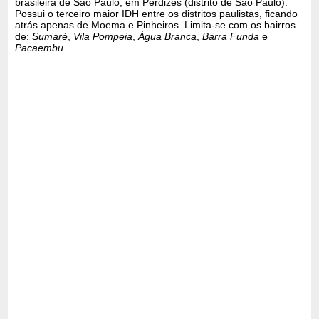
brasileira de São Paulo, em Perdizes (distrito de São Paulo).
Possui o terceiro maior IDH entre os distritos paulistas, ficando
atrás apenas de Moema e Pinheiros. Limita-se com os bairros
de:
Sumaré
,
Vila Pompeia
,
Água Branca
,
Barra Funda
e
Pacaembu
.