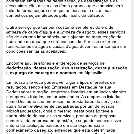
contratam empresas de dedetização, de desratização e de
descupinização, assim elas têm a garantia que o serviço será
feito de forma segura sem que as pessoas e os animais
domésticos sejam afetados pelo inseticida utilizado.
Outro serviço que também costuma ser oferecido é o de
limpeza de caixa d’água e a limpeza de esgoto
, esses serviços
são de extrema importância, pois ajudam na manutenção da
qualidade da água que será consumida. Por isso cisternas,
reservatórios de água e caixas d’água devem estar sempre em
condições sanitárias aceitáveis.
Encontre aqui telefones e endereços de serviços de
dedetização
,
desratização
,
desinsetização
,
descupinização
e
expurgo de morcegos e pombos
em Alphaville
Em nosso site você poderá ver alguns tipos diferentes de
resultados, sendo eles: Empresas em Destaque na sua
Dedetizadora e região, empresas listadas em anúncios simples
e empresas listadas nas proximidades. As empresas listadas
como Destaque são empresas ou prestadores de serviço os
quais foram efetivamente cadastradas por um de nossos
Microfranqueados, onde o mesmo, nesta ocasião teve a
oportunidade de avaliar os serviços, produtos ou proposta
comercial da empresa em questão, e segundo seu exclusivo
critério de avaliação baseado em sua experiência e
conhecimento da região, entendeu que esta determinada