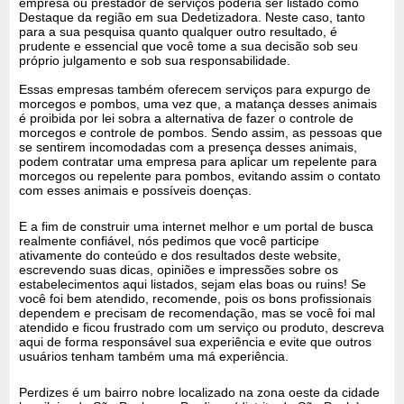
empresa ou prestador de serviços poderia ser listado como
Destaque da região em sua Dedetizadora. Neste caso, tanto
para a sua pesquisa quanto qualquer outro resultado, é
prudente e essencial que você tome a sua decisão sob seu
próprio julgamento e sob sua responsabilidade.
Essas empresas também oferecem serviços para expurgo de
morcegos e pombos, uma vez que, a matança desses animais
é proibida por lei sobra a alternativa de fazer o controle de
morcegos e controle de pombos. Sendo assim, as pessoas que
se sentirem incomodadas com a presença desses animais,
podem contratar uma empresa para aplicar um repelente para
morcegos ou repelente para pombos, evitando assim o contato
com esses animais e possíveis doenças.
E a fim de construir uma internet melhor e um portal de busca
realmente confiável, nós pedimos que você participe
ativamente do conteúdo e dos resultados deste website,
escrevendo suas dicas, opiniões e impressões sobre os
estabelecimentos aqui listados, sejam elas boas ou ruins! Se
você foi bem atendido, recomende, pois os bons profissionais
dependem e precisam de recomendação, mas se você foi mal
atendido e ficou frustrado com um serviço ou produto, descreva
aqui de forma responsável sua experiência e evite que outros
usuários tenham também uma má experiência.
Perdizes é um bairro nobre localizado na zona oeste da cidade