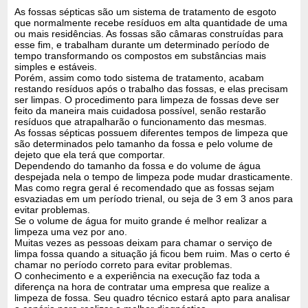
As fossas sépticas são um sistema de tratamento de esgoto
que normalmente recebe resíduos em alta quantidade de uma
ou mais residências. As fossas são câmaras construídas para
esse fim, e trabalham durante um determinado período de
tempo transformando os compostos em substâncias mais
simples e estáveis.
Porém, assim como todo sistema de tratamento, acabam
restando resíduos após o trabalho das fossas, e elas precisam
ser limpas. O procedimento para limpeza de fossas deve ser
feito da maneira mais cuidadosa possível, senão restarão
resíduos que atrapalharão o funcionamento das mesmas.
As fossas sépticas possuem diferentes tempos de limpeza que
são determinados pelo tamanho da fossa e pelo volume de
dejeto que ela terá que comportar.
Dependendo do tamanho da fossa e do volume de água
despejada nela o tempo de limpeza pode mudar drasticamente.
Mas como regra geral é recomendado que as fossas sejam
esvaziadas em um período trienal, ou seja de 3 em 3 anos para
evitar problemas.
Se o volume de água for muito grande é melhor realizar a
limpeza uma vez por ano.
Muitas vezes as pessoas deixam para chamar o serviço de
limpa fossa quando a situação já ficou bem ruim. Mas o certo é
chamar no período correto para evitar problemas.
O conhecimento e a experiência na execução faz toda a
diferença na hora de contratar uma empresa que realize a
limpeza de fossa. Seu quadro técnico estará apto para analisar